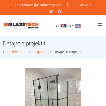
termopanglass@hotmail.com
+38117854236
SR
EN
Detajet e projektit
Faqja kryesore
Projektet
Detajet e projektit