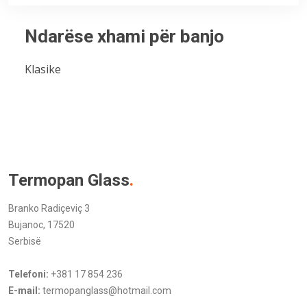
Ndarëse xhami për banjo
Klasike
Termopan Glass
.
Branko Radiçeviç 3
Bujanoc, 17520
Serbisë
Telefoni:
+381 17 854 236
E-mail:
termopanglass@hotmail.com