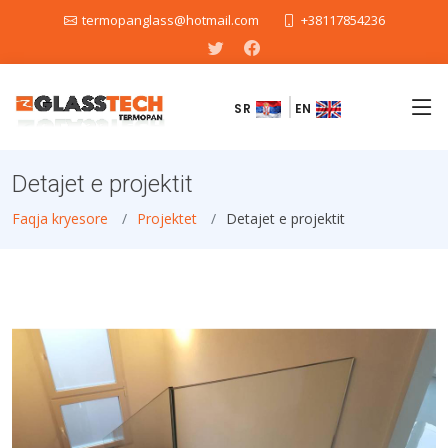
termopanglass@hotmail.com
+38117854236
SR
EN
Detajet e projektit
Faqja kryesore
Projektet
Detajet e projektit