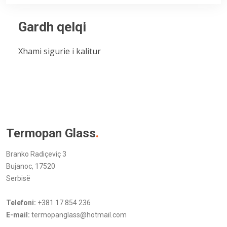
Gardh qelqi
Xhami sigurie i kalitur
Termopan Glass
.
Branko Radiçeviç 3
Bujanoc, 17520
Serbisë
Telefoni:
+381 17 854 236
E-mail:
termopanglass@hotmail.com